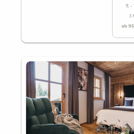
7. -
3 
ab 9