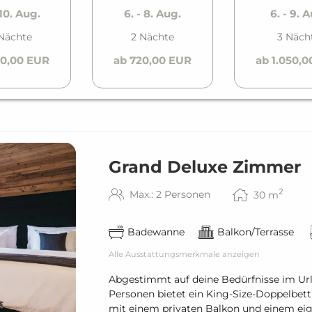
 10. Aug.
6. - 8. Aug.
6. - 9. 
Nächte
2 Nächte
3 Näch
50,00 EUR
ab 720,00 EUR
ab 1.050,
Grand Deluxe Zimmer
2
Max.: 2 Personen
30
m
Badewanne
Balkon/Terrasse
Alle Ausstattungsmerkmale anzeigen
Abgestimmt auf deine Bedürfnisse im Ur
Personen bietet ein King-Size-Doppelbett 
mit einem privaten Balkon und einem e