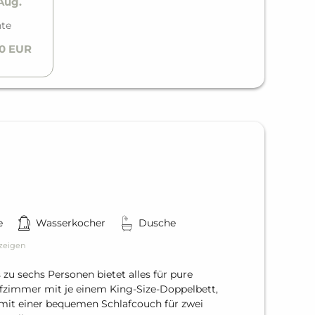
 Aug.
te
00 EUR
e
Wasserkocher
Dusche
zeigen
 zu sechs Personen bietet alles für pure
afzimmer mit je einem King-Size-Doppelbett,
it einer bequemen Schlafcouch für zwei