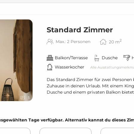
Standard Zimmer
2
Max.: 2 Personen
20
m
Balkon/Terrasse
Dusche
Wasserkocher
Alle Ausstattungsmerkm
Das Standard Zimmer für zwei Personen b
Zuhause in deinen Urlaub. Mit einem Kin
Dusche und einem privaten Balkon bietet 
5
e ausgewählten Tage verfügbar. Alternativ kannst du dieses 