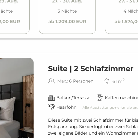
 29. Aug.
27. - 30. Aug.
27. - 31.
Nächte
3 Nächte
4 Näch
2,00 EUR
ab 1.209,00 EUR
ab 1.574,
Suite | 2 Schlafzimmer
2
Max.: 6 Personen
61
m
Balkon/Terrasse
Kaffeemaschin
Haarföhn
Alle Ausstattungsmerkmale an
Diese Suite mit zwei Schlafzimmer für bis
Entspannung. Sie verfügt über zwei Schl
zwei eigene Bäder und ein Wohnzimmer m