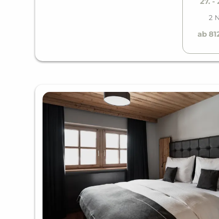
27. -
2 
ab 81