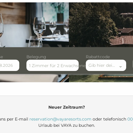
se
Belegung
Rabattcode
Gib hier deinen Rabattcode ein
1 Zimmer
für
2 Erwachsene
 verfügbaren Angebote
Neuer Zeitraum?
 uns per E-mail
reservation@vayaresorts.com
oder telefonisch
00
Urlaub bei VAYA zu buchen.