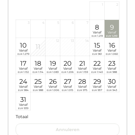
1
2
3
4
5
6
7
8
9
Vanaf
Vanaf
1.219
1.210
EUR
EUR
12
13
14
10
15
16
11
Vanaf
Vanaf
Vanaf
1.279
961
1.060
EUR
EUR
EUR
17
18
19
20
21
22
23
Vanaf
Vanaf
Vanaf
Vanaf
Vanaf
Vanaf
Vanaf
1.132
1.114
1.083
1.206
1.159
1.140
988
EUR
EUR
EUR
EUR
EUR
EUR
EUR
24
25
26
27
28
29
30
Vanaf
Vanaf
Vanaf
Vanaf
Vanaf
Vanaf
Vanaf
984
988
1.006
1.015
975
957
943
EUR
EUR
EUR
EUR
EUR
EUR
EUR
31
Vanaf
939
EUR
Totaal
Annuleren