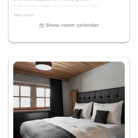
tweepersoonsbed, een woonkamer met
comfortabele slaapbank voor twee extra gasten en
Meer tonen
een eigen badkamer. Daarmee biedt het
Show room calendar
comfortabel plek voor maximaal vier personen.