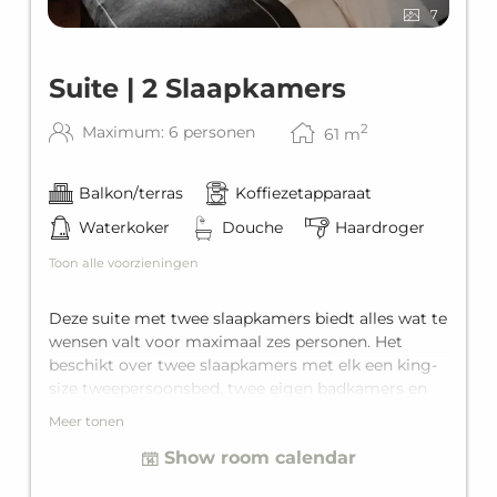
7
Suite | 2 Slaapkamers
2
Maximum: 6 personen
61
m
Balkon/terras
Koffiezetapparaat
Waterkoker
Douche
Haardroger
Toon alle voorzieningen
Deze suite met twee slaapkamers biedt alles wat te
wensen valt voor maximaal zes personen. Het
beschikt over twee slaapkamers met elk een king-
size tweepersoonsbed, twee eigen badkamers en
een woonkamer met een comfortabele slaapbank
Meer tonen
voor twee extra gasten. Met het privébalkon wordt
Show room calendar
elke vakantie pure ontspanning.