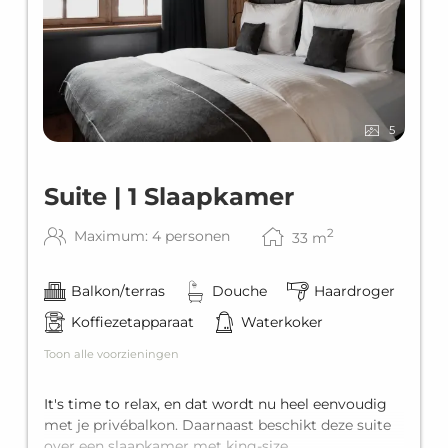
5
Suite | 1 Slaapkamer
2
Maximum: 4 personen
33
m
Balkon/terras
Douche
Haardroger
Koffiezetapparaat
Waterkoker
Toon alle voorzieningen
It's time to relax, en dat wordt nu heel eenvoudig
met je privébalkon. Daarnaast beschikt deze suite
over een slaapkamer met king-size