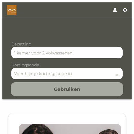
Bezetting
1 kamer
voor
2 volwassenen
Kortingscode
Voer hier je kortingscode in
Gebruiken
Offer Details